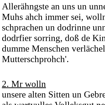
Allerähngste an uns un unn
Muhs ahch immer sei, wolln
schprachen un dodrinne unn
dodrfier sorring, doß de K
dumme Menschen verlächeln
Mutterschprohch'.
2. Mr wolln
unsere alten Sitten un Gebr
als wartvulles Volleksgut n